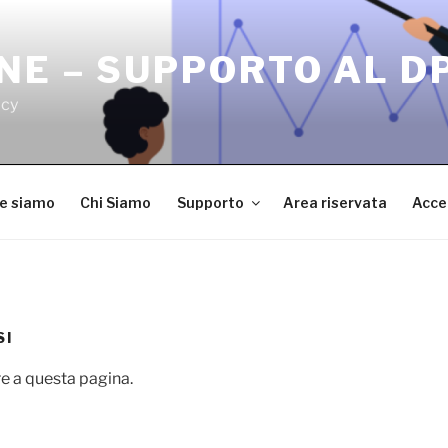
NE – SUPPORTO AL D
acy
ve siamo
Chi Siamo
Supporto
Area riservata
Acce
SI
e a questa pagina.