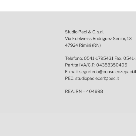
Studio Paci & C. s.r.l.
Via Edelweiss Rodriguez Senior, 13
47924 Rimini (RN)
Telefono: 0541-1795431 Fax: 0541
Partita IVA/C.F.: 04358350405
E-mail: segreteria@consulenzepaci.i
PEC: studiopaciecsrl@pec.it
REA: RN – 404998