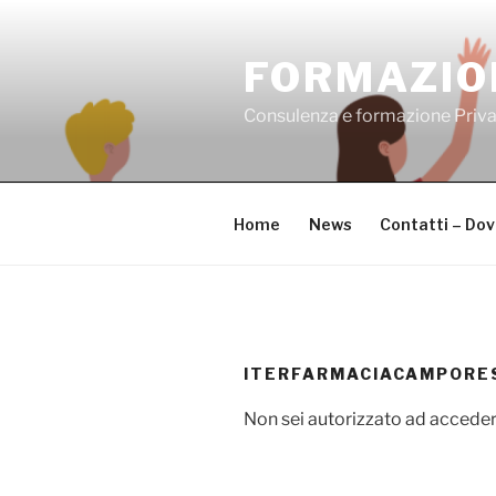
Salta
al
FORMAZIO
contenuto
Consulenza e formazione Priv
Home
News
Contatti – Do
ITERFARMACIACAMPORE
Non sei autorizzato ad acceder