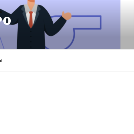
PO
di