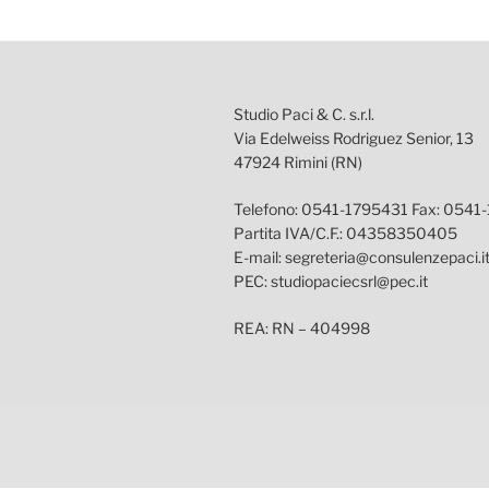
Studio Paci & C. s.r.l.
Via Edelweiss Rodriguez Senior, 13
47924 Rimini (RN)
Telefono: 0541-1795431 Fax: 0541
Partita IVA/C.F.: 04358350405
E-mail: segreteria@consulenzepaci.i
PEC: studiopaciecsrl@pec.it
REA: RN – 404998