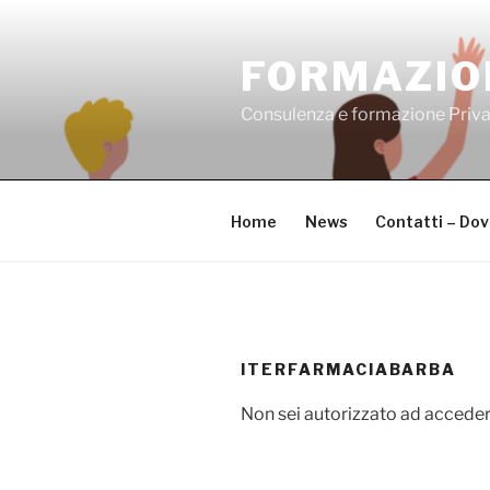
Salta
al
FORMAZIO
contenuto
Consulenza e formazione Priv
Home
News
Contatti – Do
ITERFARMACIABARBA
Non sei autorizzato ad acceder