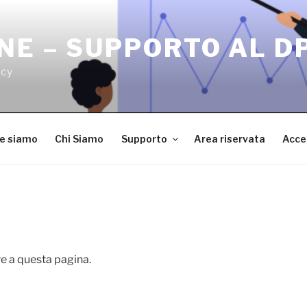
NE – SUPPORTO AL D
acy
ve siamo
Chi Siamo
Supporto
Area riservata
Acce
e a questa pagina.