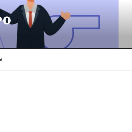
PO
di