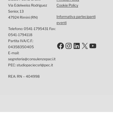
Via Edelweiss Rodriguez
Cookie Policy
Senior, 13
Informativa partecipanti
47924 Rimini (RN)
eventi
Telefono: 0541-1795431 Fax:
0541-1794118
Partita IVA/C.F.:
Facebook
Instagram
LinkedIn
X
YouTu
04358350405
E-mail:
segreteria@consulenzepaci.it
PEC: studiopaciecsrl@pec.it
REA: RN – 404998