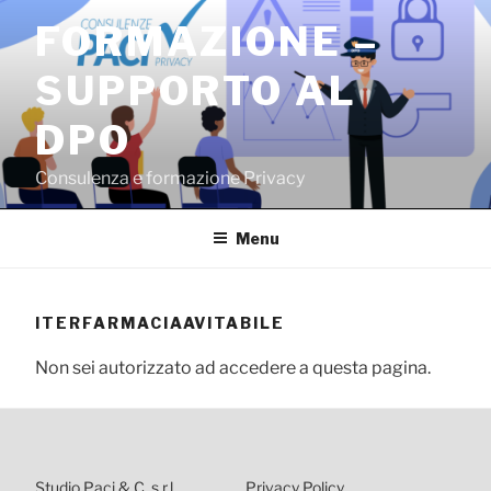
Salta
FORMAZIONE –
al
contenuto
SUPPORTO AL
DPO
Consulenza e formazione Privacy
Menu
ITERFARMACIAAVITABILE
Non sei autorizzato ad accedere a questa pagina.
Studio Paci & C. s.r.l.
Privacy Policy