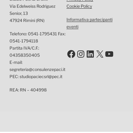
Via Edelweiss Rodriguez
Cookie Policy
Senior, 13
Informativa partecipanti
47924 Rimini (RN)
eventi
Telefono: 0541-1795431 Fax:
0541-1794118
Partita IVA/C.F.:
Facebook
Instagram
LinkedIn
X
YouTu
04358350405
E-mail:
segreteria@consulenzepaci.it
PEC: studiopaciecsrl@pec.it
REA: RN – 404998