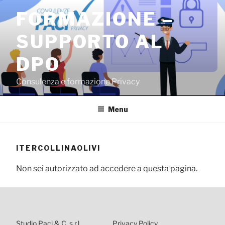
Salta
FORMAZIONE –
al
contenuto
SUPPORTO AL
DPO
Consulenza e formazione Privacy
Menu
ITERCOLLINAOLIVI
Non sei autorizzato ad accedere a questa pagina.
Studio Paci & C. s.r.l.
Privacy Policy