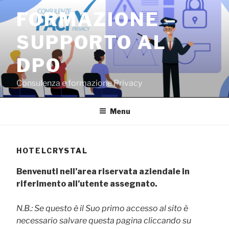
Salta
FORMAZIONE –
al
contenuto
SUPPORTO AL
DPO
Consulenza e formazione Privacy
Menu
HOTELCRYSTAL
Benvenuti nell’area riservata aziendale in
riferimento all’utente assegnato.
N.B.: Se questo è il Suo primo accesso al sito è
necessario salvare questa pagina cliccando su