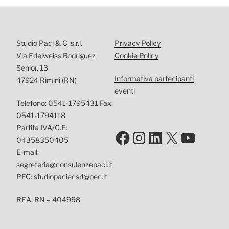
Studio Paci & C. s.r.l.
Privacy Policy
Via Edelweiss Rodriguez
Cookie Policy
Senior, 13
Informativa partecipanti
47924 Rimini (RN)
eventi
Telefono: 0541-1795431 Fax:
0541-1794118
Partita IVA/C.F.:
Facebook
Instagram
LinkedIn
X
YouTu
04358350405
E-mail:
segreteria@consulenzepaci.it
PEC: studiopaciecsrl@pec.it
REA: RN – 404998