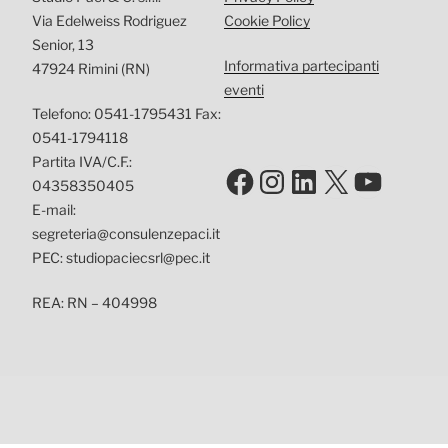
Via Edelweiss Rodriguez
Cookie Policy
Senior, 13
Informativa partecipanti
47924 Rimini (RN)
eventi
Telefono: 0541-1795431 Fax:
0541-1794118
Partita IVA/C.F.:
Facebook
Instagram
LinkedIn
X
YouTu
04358350405
E-mail:
segreteria@consulenzepaci.it
PEC: studiopaciecsrl@pec.it
REA: RN – 404998