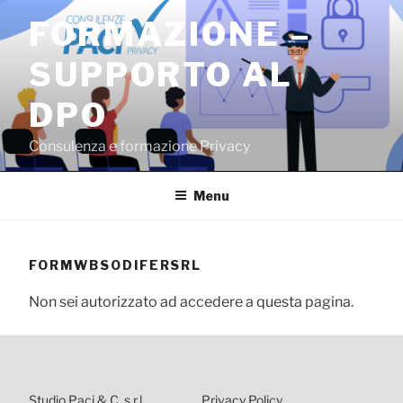
Salta
FORMAZIONE –
al
contenuto
SUPPORTO AL
DPO
Consulenza e formazione Privacy
Menu
FORMWBSODIFERSRL
Non sei autorizzato ad accedere a questa pagina.
Studio Paci & C. s.r.l.
Privacy Policy