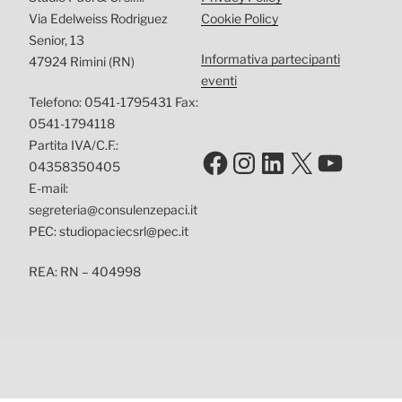
Via Edelweiss Rodriguez
Cookie Policy
Senior, 13
Informativa partecipanti
47924 Rimini (RN)
eventi
Telefono: 0541-1795431 Fax:
0541-1794118
Partita IVA/C.F.:
Facebook
Instagram
LinkedIn
X
YouTu
04358350405
E-mail:
segreteria@consulenzepaci.it
PEC: studiopaciecsrl@pec.it
REA: RN – 404998