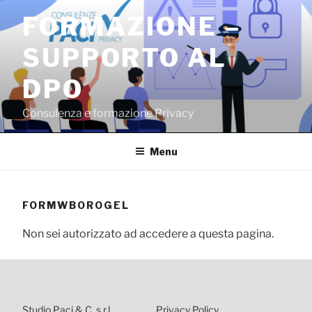
Salta
FORMAZIONE –
al
contenuto
SUPPORTO AL
DPO
Consulenza e formazione Privacy
Menu
FORMWBOROGEL
Non sei autorizzato ad accedere a questa pagina.
Studio Paci & C. s.r.l.
Privacy Policy