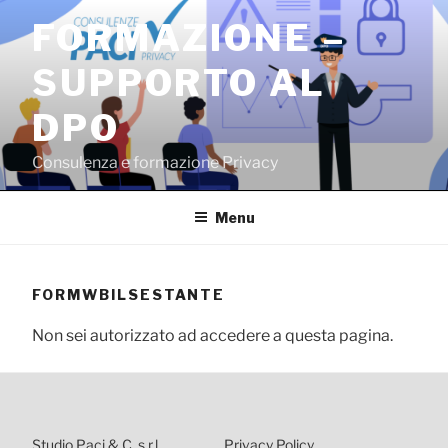
Salta
FORMAZIONE –
al
contenuto
SUPPORTO AL
DPO
Consulenza e formazione Privacy
Menu
FORMWBILSESTANTE
Non sei autorizzato ad accedere a questa pagina.
Studio Paci & C. s.r.l.
Privacy Policy