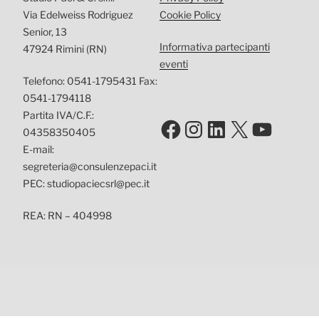
Via Edelweiss Rodriguez
Cookie Policy
Senior, 13
Informativa partecipanti
47924 Rimini (RN)
eventi
Telefono: 0541-1795431 Fax:
0541-1794118
Partita IVA/C.F.:
Facebook
Instagram
LinkedIn
X
YouTu
04358350405
E-mail:
segreteria@consulenzepaci.it
PEC: studiopaciecsrl@pec.it
REA: RN – 404998