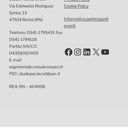
Via Edelweiss Rodriguez
Cookie Policy
Senior, 13
Informativa partecipanti
47924 Rimini (RN)
eventi
Telefono: 0541-1795431 Fax:
0541-1794118
Partita IVA/C.F.:
Facebook
Instagram
LinkedIn
X
YouTu
04358350405
E-mail:
segreteria@consulenzepaci.it
PEC: studiopaciecsrl@pec.it
REA: RN – 404998