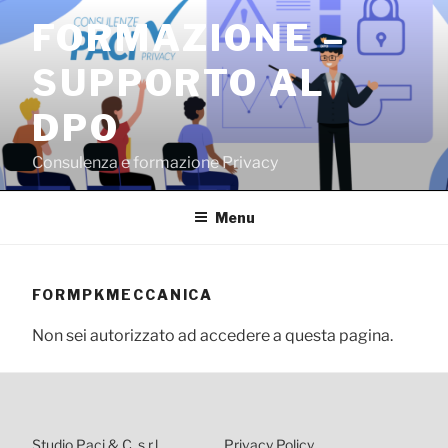
Salta
FORMAZIONE –
al
contenuto
SUPPORTO AL
DPO
Consulenza e formazione Privacy
Menu
FORMPKMECCANICA
Non sei autorizzato ad accedere a questa pagina.
Studio Paci & C. s.r.l.
Privacy Policy