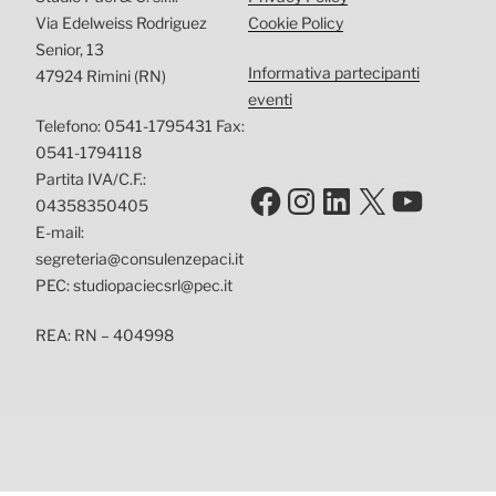
Via Edelweiss Rodriguez
Cookie Policy
Senior, 13
Informativa partecipanti
47924 Rimini (RN)
eventi
Telefono: 0541-1795431 Fax:
0541-1794118
Partita IVA/C.F.:
Facebook
Instagram
LinkedIn
X
YouTu
04358350405
E-mail:
segreteria@consulenzepaci.it
PEC: studiopaciecsrl@pec.it
REA: RN – 404998