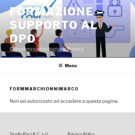
Salta
FORMAZIONE –
al
contenuto
SUPPORTO AL
DPO
Consulenza e formazione Privacy
Menu
FORMMARCHIONNIMARCO
Non sei autorizzato ad accedere a questa pagina.
Studio Paci & C. s.r.l.
Privacy Policy