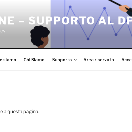
NE – SUPPORTO AL D
acy
ve siamo
Chi Siamo
Supporto
Area riservata
Acce
e a questa pagina.