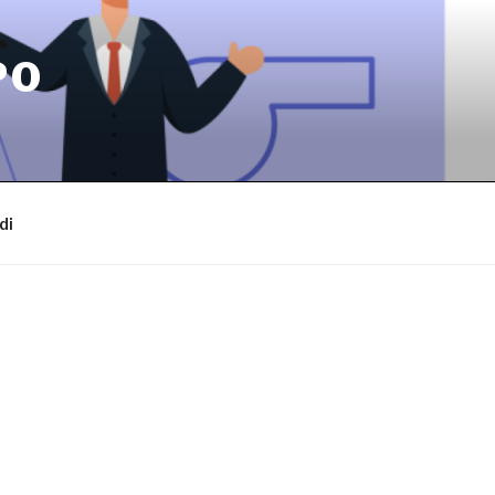
PO
di