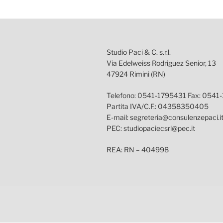
Studio Paci & C. s.r.l.
Via Edelweiss Rodriguez Senior, 13
47924 Rimini (RN)
Telefono: 0541-1795431 Fax: 0541
Partita IVA/C.F.: 04358350405
E-mail: segreteria@consulenzepaci.i
PEC: studiopaciecsrl@pec.it
REA: RN – 404998