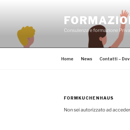
Salta
al
FORMAZIO
contenuto
Consulenza e formazione Priv
Home
News
Contatti – Do
FORMKUCHENHAUS
Non sei autorizzato ad acceder