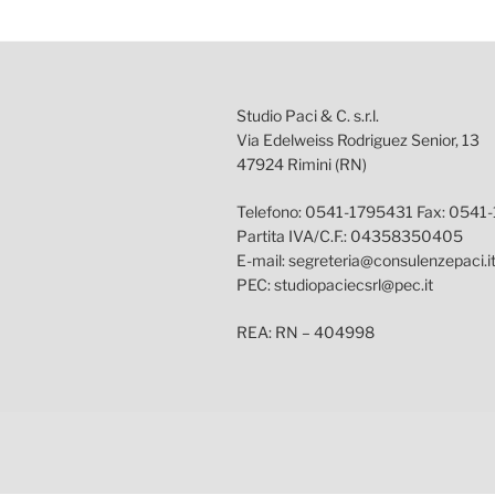
Studio Paci & C. s.r.l.
Via Edelweiss Rodriguez Senior, 13
47924 Rimini (RN)
Telefono: 0541-1795431 Fax: 0541
Partita IVA/C.F.: 04358350405
E-mail: segreteria@consulenzepaci.i
PEC: studiopaciecsrl@pec.it
REA: RN – 404998