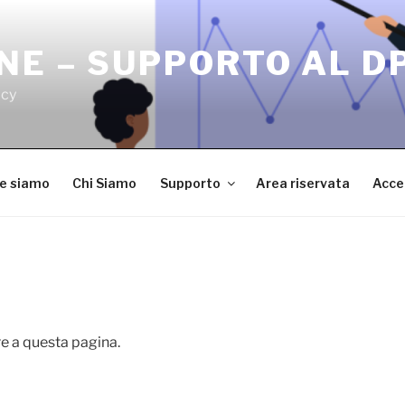
NE – SUPPORTO AL D
acy
ve siamo
Chi Siamo
Supporto
Area riservata
Acce
e a questa pagina.