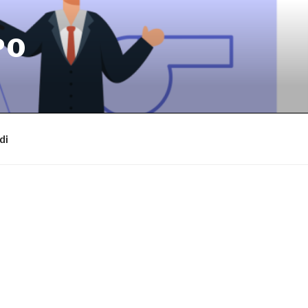
PO
di