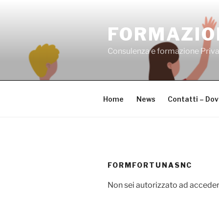
Salta
al
FORMAZIO
contenuto
Consulenza e formazione Priv
Home
News
Contatti – Do
FORMFORTUNASNC
Non sei autorizzato ad acceder