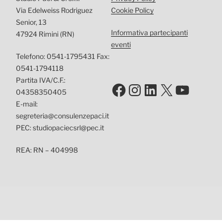
Via Edelweiss Rodriguez
Cookie Policy
Senior, 13
Informativa partecipanti
47924 Rimini (RN)
eventi
Telefono: 0541-1795431 Fax:
0541-1794118
Partita IVA/C.F.:
Facebook
Instagram
LinkedIn
X
YouTu
04358350405
E-mail:
segreteria@consulenzepaci.it
PEC: studiopaciecsrl@pec.it
REA: RN – 404998