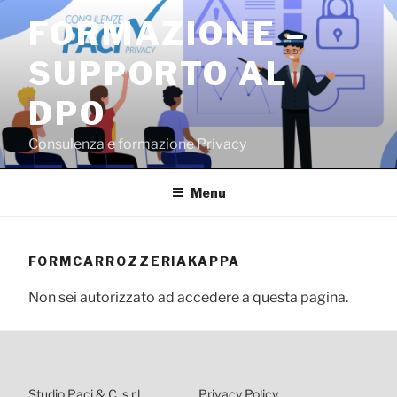
Salta
FORMAZIONE –
al
contenuto
SUPPORTO AL
DPO
Consulenza e formazione Privacy
Menu
FORMCARROZZERIAKAPPA
Non sei autorizzato ad accedere a questa pagina.
Studio Paci & C. s.r.l.
Privacy Policy