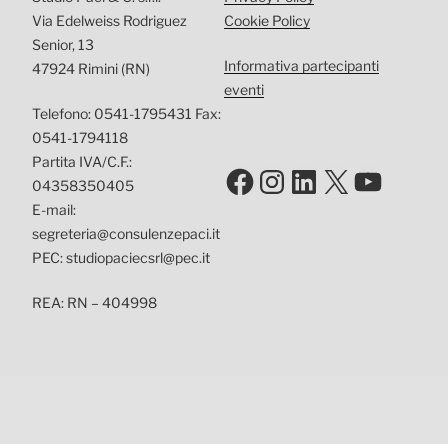
Via Edelweiss Rodriguez
Cookie Policy
Senior, 13
Informativa partecipanti
47924 Rimini (RN)
eventi
Telefono: 0541-1795431 Fax:
0541-1794118
Partita IVA/C.F.:
Facebook
Instagram
LinkedIn
X
YouTu
04358350405
E-mail:
segreteria@consulenzepaci.it
PEC: studiopaciecsrl@pec.it
REA: RN – 404998