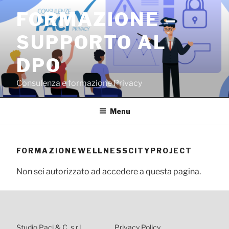
Salta
FORMAZIONE –
al
contenuto
SUPPORTO AL
DPO
Consulenza e formazione Privacy
Menu
FORMAZIONEWELLNESSCITYPROJECT
Non sei autorizzato ad accedere a questa pagina.
Studio Paci & C. s.r.l.
Privacy Policy