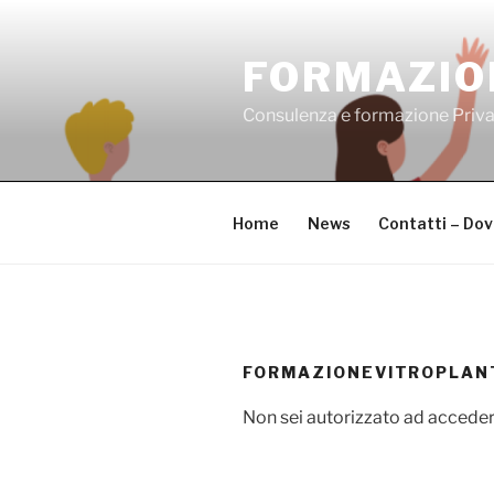
Salta
al
FORMAZIO
contenuto
Consulenza e formazione Priv
Home
News
Contatti – Do
FORMAZIONEVITROPLAN
Non sei autorizzato ad acceder