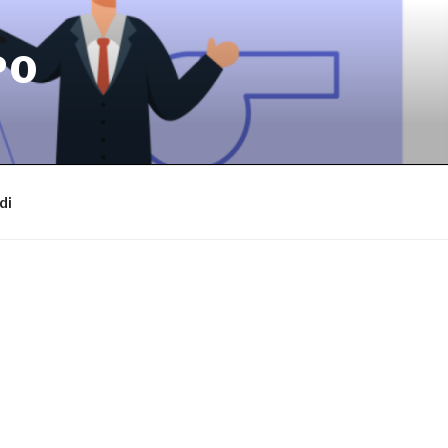
PO
di