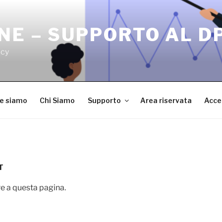
NE – SUPPORTO AL D
acy
ve siamo
Chi Siamo
Supporto
Area riservata
Acce
T
e a questa pagina.