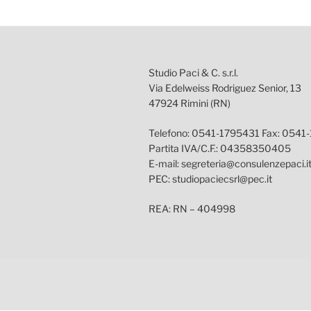
Studio Paci & C. s.r.l.
Via Edelweiss Rodriguez Senior, 13
47924 Rimini (RN)
Telefono: 0541-1795431 Fax: 0541
Partita IVA/C.F.: 04358350405
E-mail: segreteria@consulenzepaci.i
PEC: studiopaciecsrl@pec.it
REA: RN – 404998