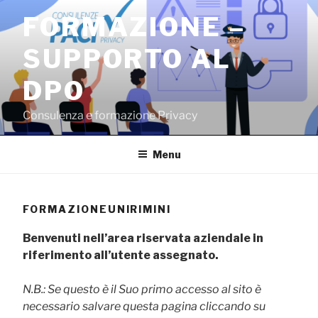
Salta
FORMAZIONE –
al
contenuto
SUPPORTO AL
DPO
Consulenza e formazione Privacy
Menu
FORMAZIONEUNIRIMINI
Benvenuti nell’area riservata aziendale in
riferimento all’utente assegnato.
N.B.: Se questo è il Suo primo accesso al sito è
necessario salvare questa pagina cliccando su