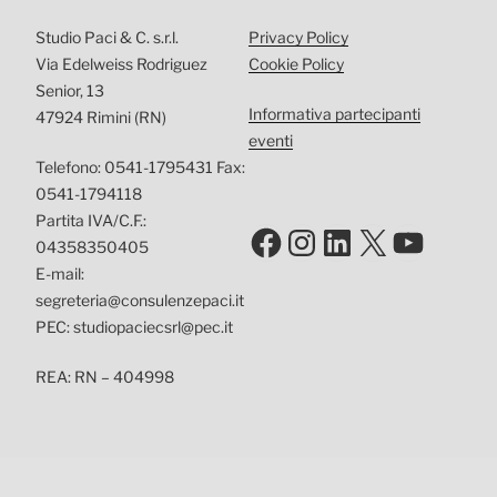
Studio Paci & C. s.r.l.
Privacy Policy
Via Edelweiss Rodriguez
Cookie Policy
Senior, 13
Informativa partecipanti
47924 Rimini (RN)
eventi
Telefono: 0541-1795431 Fax:
0541-1794118
Partita IVA/C.F.:
Facebook
Instagram
LinkedIn
X
YouTu
04358350405
E-mail:
segreteria@consulenzepaci.it
PEC: studiopaciecsrl@pec.it
REA: RN – 404998