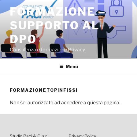
Salta
FORMAZIONE –
al
contenuto
SUPPORTO AL
DPO
Consulenza e formazione Privacy
Menu
FORMAZIONETOPINFISSI
Non sei autorizzato ad accedere a questa pagina.
Studio Paci & C. s.r.l.
Privacy Policy