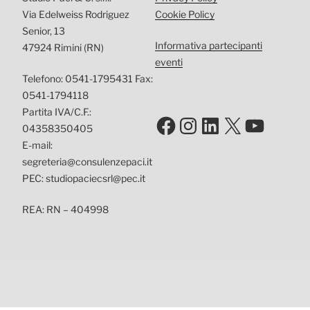
Via Edelweiss Rodriguez
Cookie Policy
Senior, 13
Informativa partecipanti
47924 Rimini (RN)
eventi
Telefono: 0541-1795431 Fax:
0541-1794118
Partita IVA/C.F.:
Facebook
Instagram
LinkedIn
X
YouTu
04358350405
E-mail:
segreteria@consulenzepaci.it
PEC: studiopaciecsrl@pec.it
REA: RN – 404998