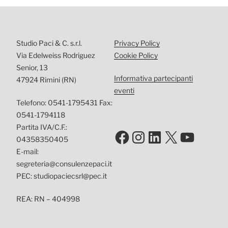
Studio Paci & C. s.r.l.
Privacy Policy
Via Edelweiss Rodriguez
Cookie Policy
Senior, 13
Informativa partecipanti
47924 Rimini (RN)
eventi
Telefono: 0541-1795431 Fax:
0541-1794118
Partita IVA/C.F.:
Facebook
Instagram
LinkedIn
X
YouTu
04358350405
E-mail:
segreteria@consulenzepaci.it
PEC: studiopaciecsrl@pec.it
REA: RN – 404998