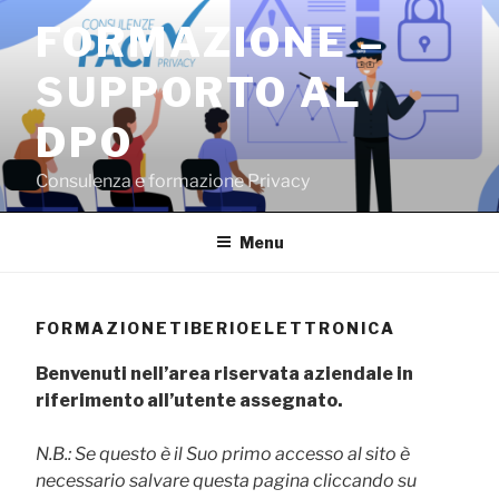
Salta
FORMAZIONE –
al
contenuto
SUPPORTO AL
DPO
Consulenza e formazione Privacy
Menu
FORMAZIONETIBERIOELETTRONICA
Benvenuti nell’area riservata aziendale in
riferimento all’utente assegnato.
N.B.: Se questo è il Suo primo accesso al sito è
necessario salvare questa pagina cliccando su