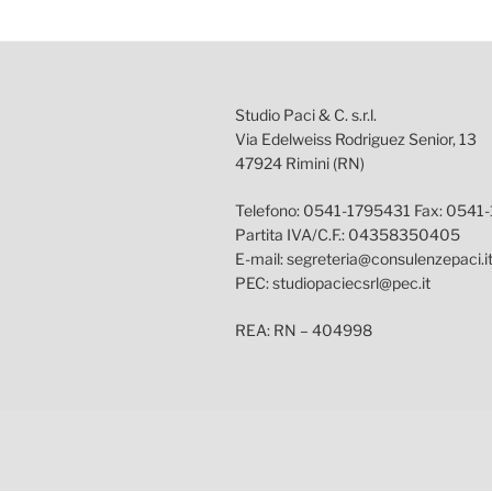
Studio Paci & C. s.r.l.
Via Edelweiss Rodriguez Senior, 13
47924 Rimini (RN)
Telefono: 0541-1795431 Fax: 0541
Partita IVA/C.F.: 04358350405
E-mail: segreteria@consulenzepaci.i
PEC: studiopaciecsrl@pec.it
REA: RN – 404998