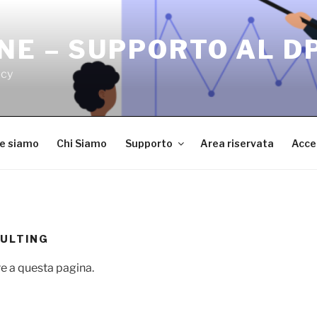
NE – SUPPORTO AL D
acy
ve siamo
Chi Siamo
Supporto
Area riservata
Acce
ULTING
e a questa pagina.