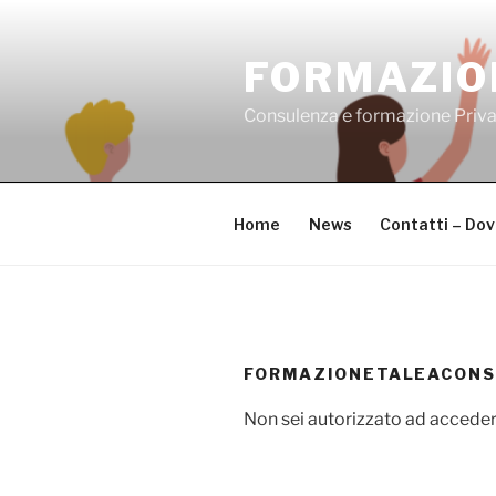
Salta
al
FORMAZIO
contenuto
Consulenza e formazione Priv
Home
News
Contatti – Do
FORMAZIONETALEACONS
Non sei autorizzato ad acceder