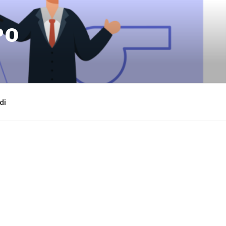
PO
di