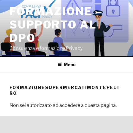
Salta
FORMAZIONE –
al
contenuto
SUPPORTO AL
DPO
Consulenza e formazione Privacy
Menu
FORMAZIONESUPERMERCATIMONTEFELT
RO
Non sei autorizzato ad accedere a questa pagina.