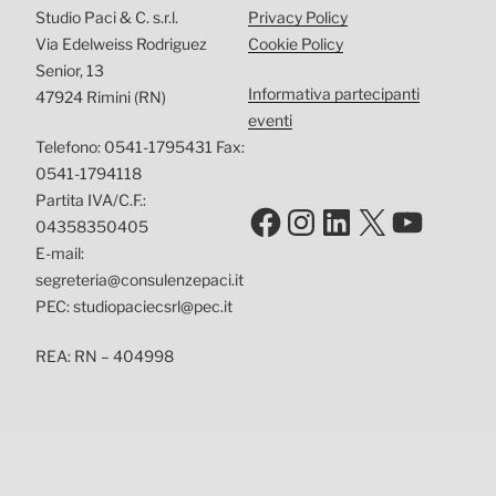
Studio Paci & C. s.r.l.
Privacy Policy
Via Edelweiss Rodriguez
Cookie Policy
Senior, 13
Informativa partecipanti
47924 Rimini (RN)
eventi
Telefono: 0541-1795431 Fax:
0541-1794118
Partita IVA/C.F.:
Facebook
Instagram
LinkedIn
X
YouTu
04358350405
E-mail:
segreteria@consulenzepaci.it
PEC: studiopaciecsrl@pec.it
REA: RN – 404998