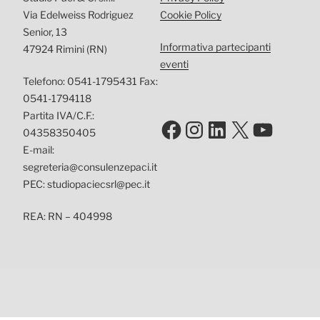
Via Edelweiss Rodriguez
Cookie Policy
Senior, 13
Informativa partecipanti
47924 Rimini (RN)
eventi
Telefono: 0541-1795431 Fax:
0541-1794118
Partita IVA/C.F.:
Facebook
Instagram
LinkedIn
X
YouTu
04358350405
E-mail:
segreteria@consulenzepaci.it
PEC: studiopaciecsrl@pec.it
REA: RN – 404998