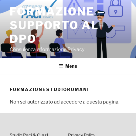
Salta
FORMAZIONE –
al
contenuto
SUPPORTO AL
DPO
Consulenza e formazione Privacy
Menu
FORMAZIONESTUDIOROMANI
Non sei autorizzato ad accedere a questa pagina.
Studio Paci & C. s.r.l.
Privacy Policy