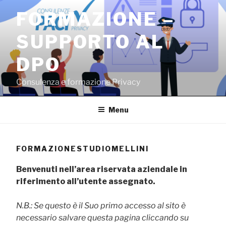
Salta
FORMAZIONE –
al
contenuto
SUPPORTO AL
DPO
Consulenza e formazione Privacy
Menu
FORMAZIONESTUDIOMELLINI
Benvenuti nell’area riservata aziendale in
riferimento all’utente assegnato.
N.B.: Se questo è il Suo primo accesso al sito è
necessario salvare questa pagina cliccando su