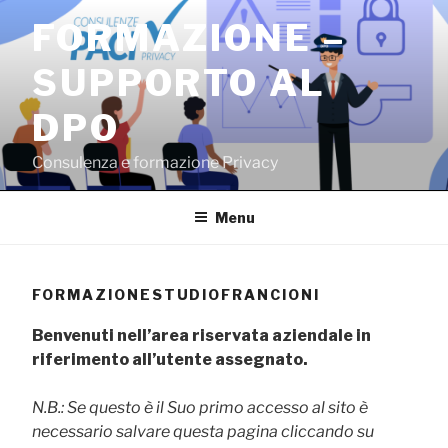
Salta
FORMAZIONE –
al
contenuto
SUPPORTO AL
DPO
Consulenza e formazione Privacy
Menu
FORMAZIONESTUDIOFRANCIONI
Benvenuti nell’area riservata aziendale in
riferimento all’utente assegnato.
N.B.: Se questo è il Suo primo accesso al sito è
necessario salvare questa pagina cliccando su