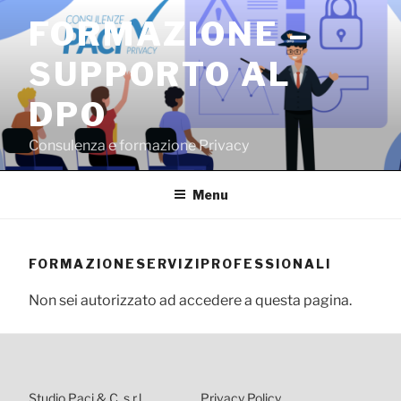
Salta
FORMAZIONE –
al
contenuto
SUPPORTO AL
DPO
Consulenza e formazione Privacy
Menu
FORMAZIONESERVIZIPROFESSIONALI
Non sei autorizzato ad accedere a questa pagina.
Studio Paci & C. s.r.l.
Privacy Policy