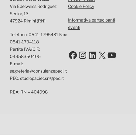
Via Edelweiss Rodriguez
Cookie Policy
Senior, 13
Informativa partecipanti
47924 Rimini (RN)
eventi
Telefono: 0541-1795431 Fax:
0541-1794118
Partita IVA/C.F.:
Facebook
Instagram
LinkedIn
X
YouTu
04358350405
E-mail:
segreteria@consulenzepaci.it
PEC: studiopaciecsrl@pec.it
REA: RN – 404998