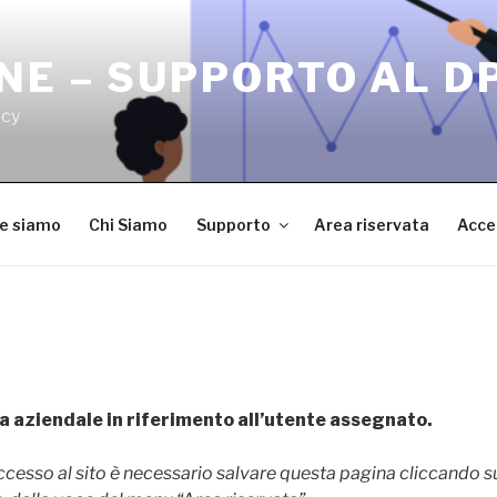
NE – SUPPORTO AL D
acy
ve siamo
Chi Siamo
Supporto
Area riservata
Acce
a aziendale in riferimento all’utente assegnato.
accesso al sito è necessario salvare questa pagina cliccando 