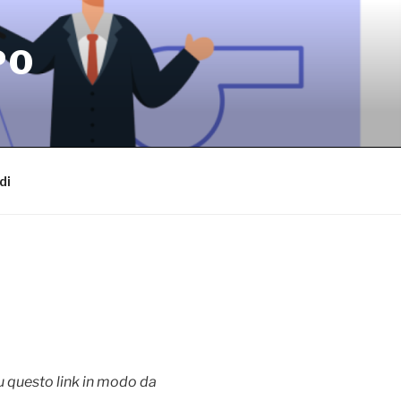
PO
di
su questo link in modo da