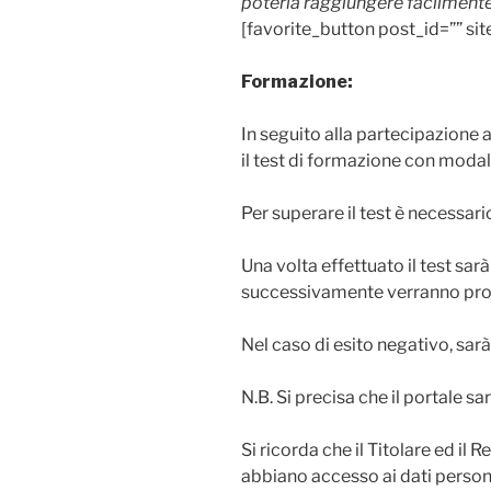
poterla raggiungere facilmente
[favorite_button post_id=”” sit
Formazione:
In seguito alla partecipazione 
il test di formazione con moda
Per superare il test è necessa
Una volta effettuato il test sarà
successivamente verranno prodot
Nel caso di esito negativo, sarà
N.B. Si precisa che il portale sar
Si ricorda che il Titolare ed il
abbiano accesso ai dati perso