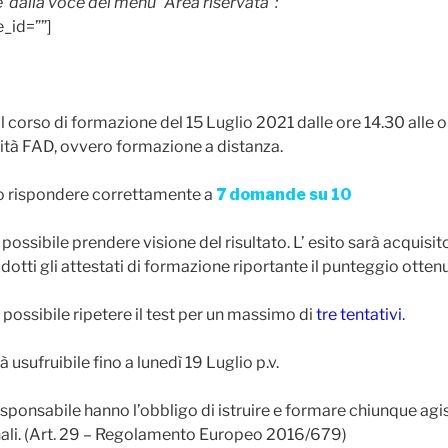
 dalla voce del menu “Area riservata”:
e_id=””]
al corso di formazione del 15 Luglio 2021 dalle ore 14.30 alle 
lità FAD, ovvero formazione a distanza.
rio rispondere correttamente a
7 domande su 10
 possibile prendere visione del risultato. L’ esito sarà acquisi
ti gli attestati di formazione riportante il punteggio ottenu
 possibile ripetere il test per un massimo di
tre tentativi
.
à usufruibile fino a lunedì 19 Luglio p.v.
 Responsabile hanno l’obbligo di istruire e formare chiunque agis
nali. (Art. 29 – Regolamento Europeo 2016/679)