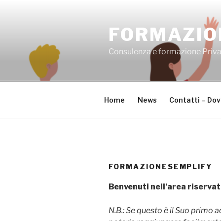
Salta
al
FORMAZIO
contenuto
Consulenza e formazione Priv
Home
News
Contatti – Do
FORMAZIONESEMPLIFY
Benvenuti nell’area riservat
N.B.: Se questo è il Suo primo 