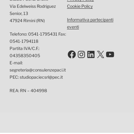
Via Edelweiss Rodriguez
Cookie Policy
Senior, 13
Informativa partecipanti
47924 Rimini (RN)
eventi
Telefono: 0541-1795431 Fax:
0541-1794118
Partita IVA/C.F.:
Facebook
Instagram
LinkedIn
X
YouTu
04358350405
E-mail:
segreteria@consulenzepaci.it
PEC: studiopaciecsrl@pec.it
REA: RN – 404998