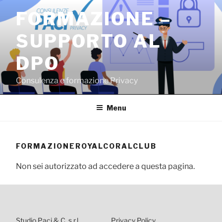
Salta
FORMAZIONE –
al
contenuto
SUPPORTO AL
DPO
Consulenza e formazione Privacy
Menu
FORMAZIONEROYALCORALCLUB
Non sei autorizzato ad accedere a questa pagina.
Studio Paci & C. s.r.l.
Privacy Policy