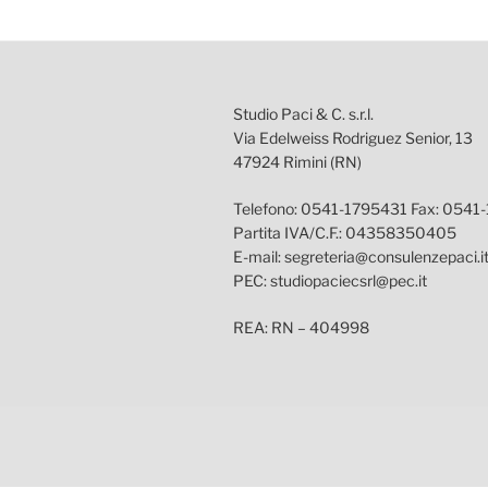
Studio Paci & C. s.r.l.
Via Edelweiss Rodriguez Senior, 13
47924 Rimini (RN)
Telefono: 0541-1795431 Fax: 0541
Partita IVA/C.F.: 04358350405
E-mail: segreteria@consulenzepaci.i
PEC: studiopaciecsrl@pec.it
REA: RN – 404998