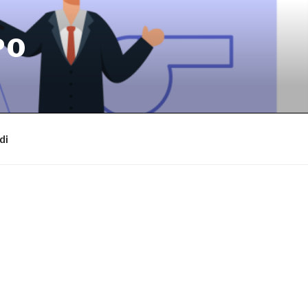
PO
di