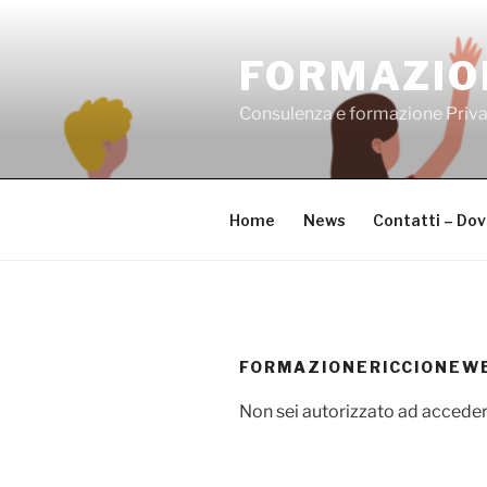
Salta
al
FORMAZIO
contenuto
Consulenza e formazione Priv
Home
News
Contatti – Do
FORMAZIONERICCIONEW
Non sei autorizzato ad acceder