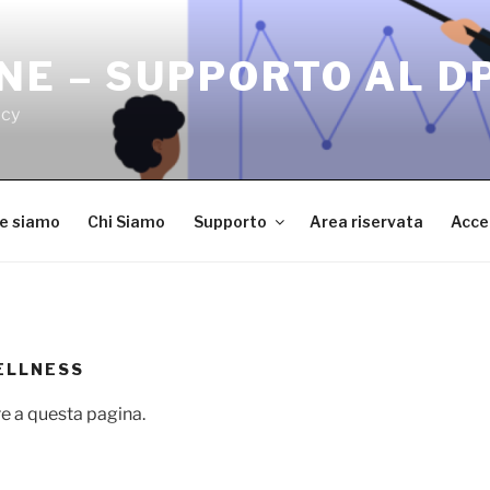
NE – SUPPORTO AL D
acy
ve siamo
Chi Siamo
Supporto
Area riservata
Acce
ELLNESS
e a questa pagina.