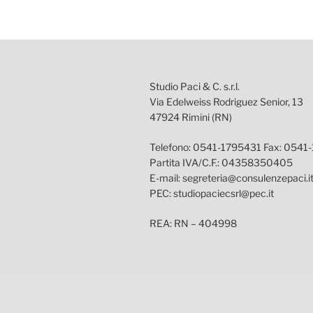
Studio Paci & C. s.r.l.
Via Edelweiss Rodriguez Senior, 13
47924 Rimini (RN)
Telefono: 0541-1795431 Fax: 0541
Partita IVA/C.F.: 04358350405
E-mail: segreteria@consulenzepaci.i
PEC: studiopaciecsrl@pec.it
REA: RN – 404998