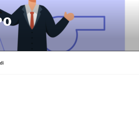
PO
di