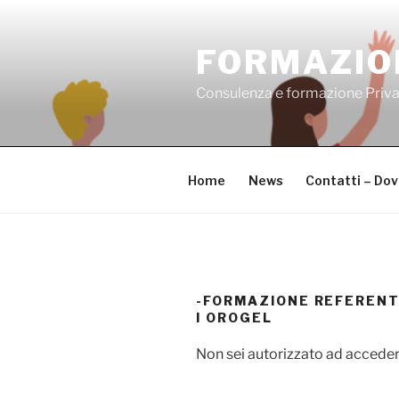
Salta
al
FORMAZIO
contenuto
Consulenza e formazione Priv
Home
News
Contatti – Do
-FORMAZIONE REFERENTI
I OROGEL
Non sei autorizzato ad acceder