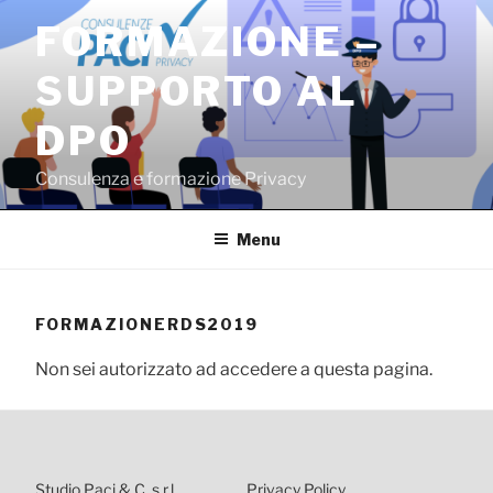
Salta
FORMAZIONE –
al
contenuto
SUPPORTO AL
DPO
Consulenza e formazione Privacy
Menu
FORMAZIONERDS2019
Non sei autorizzato ad accedere a questa pagina.
Studio Paci & C. s.r.l.
Privacy Policy