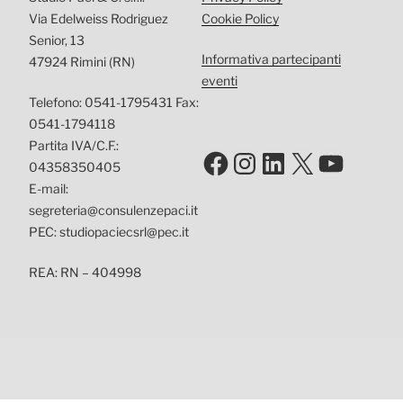
Via Edelweiss Rodriguez
Cookie Policy
Senior, 13
Informativa partecipanti
47924 Rimini (RN)
eventi
Telefono: 0541-1795431 Fax:
0541-1794118
Partita IVA/C.F.:
Facebook
Instagram
LinkedIn
X
YouTu
04358350405
E-mail:
segreteria@consulenzepaci.it
PEC: studiopaciecsrl@pec.it
REA: RN – 404998