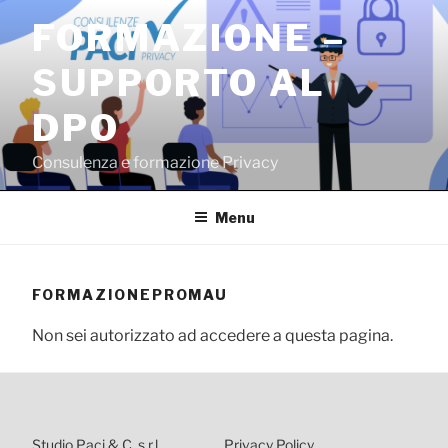
Salta
FORMAZIONE –
al
contenuto
SUPPORTO AL
DPO
Consulenza e formazione Privacy
Menu
FORMAZIONEPROMAU
Non sei autorizzato ad accedere a questa pagina.
Studio Paci & C. s.r.l.
Privacy Policy