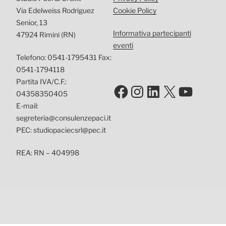
Via Edelweiss Rodriguez
Cookie Policy
Senior, 13
Informativa partecipanti
47924 Rimini (RN)
eventi
Telefono: 0541-1795431 Fax:
0541-1794118
Partita IVA/C.F.:
Facebook
Instagram
LinkedIn
X
YouTu
04358350405
E-mail:
segreteria@consulenzepaci.it
PEC: studiopaciecsrl@pec.it
REA: RN – 404998