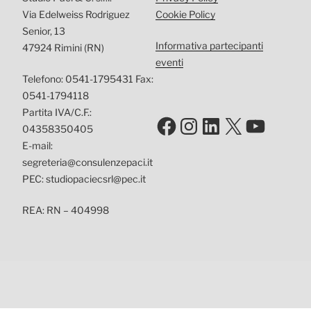
Via Edelweiss Rodriguez
Cookie Policy
Senior, 13
Informativa partecipanti
47924 Rimini (RN)
eventi
Telefono: 0541-1795431 Fax:
0541-1794118
Partita IVA/C.F.:
Facebook
Instagram
LinkedIn
X
YouTu
04358350405
E-mail:
segreteria@consulenzepaci.it
PEC: studiopaciecsrl@pec.it
REA: RN – 404998