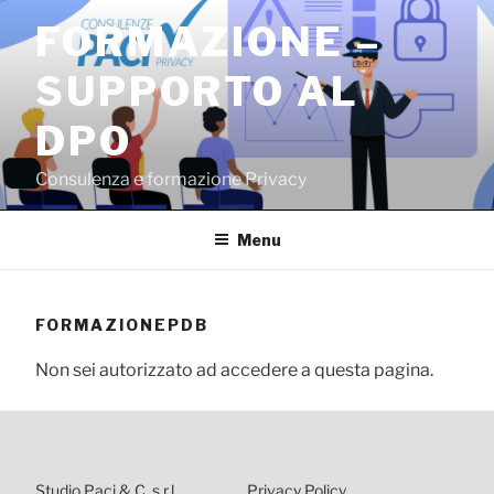
Salta
FORMAZIONE –
al
contenuto
SUPPORTO AL
DPO
Consulenza e formazione Privacy
Menu
FORMAZIONEPDB
Non sei autorizzato ad accedere a questa pagina.
Studio Paci & C. s.r.l.
Privacy Policy