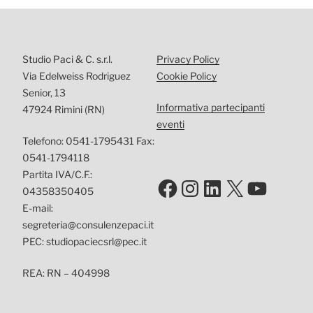
Studio Paci & C. s.r.l.
Privacy Policy
Via Edelweiss Rodriguez
Cookie Policy
Senior, 13
Informativa partecipanti
47924 Rimini (RN)
eventi
Telefono: 0541-1795431 Fax:
0541-1794118
Partita IVA/C.F.:
Facebook
Instagram
LinkedIn
X
YouTu
04358350405
E-mail:
segreteria@consulenzepaci.it
PEC: studiopaciecsrl@pec.it
REA: RN – 404998