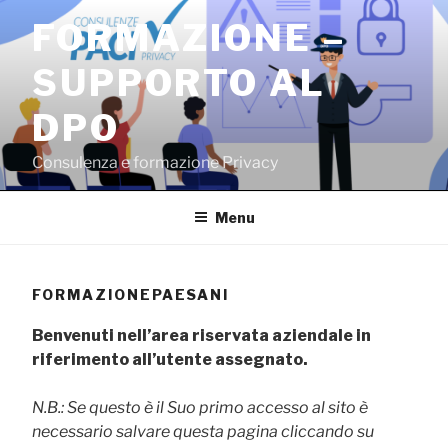
Salta
FORMAZIONE –
al
contenuto
SUPPORTO AL
DPO
Consulenza e formazione Privacy
Menu
FORMAZIONEPAESANI
Benvenuti nell’area riservata aziendale in
riferimento all’utente assegnato.
N.B.: Se questo è il Suo primo accesso al sito è
necessario salvare questa pagina cliccando su