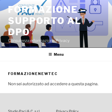
Salta
FORMAZIONE –
al
contenuto
SUPPORTO AL
DPO
Consulenza e formazione Privacy
Menu
FORMAZIONENEWTEC
Non sei autorizzato ad accedere a questa pagina.
Studio Paci & C. s.r.l.
Privacy Policy