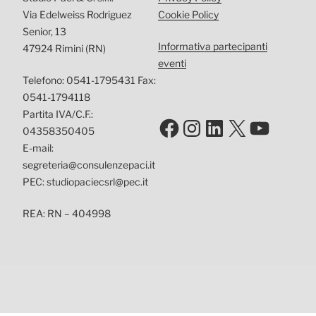
Via Edelweiss Rodriguez
Cookie Policy
Senior, 13
Informativa partecipanti
47924 Rimini (RN)
eventi
Telefono: 0541-1795431 Fax:
0541-1794118
Partita IVA/C.F.:
Facebook
Instagram
LinkedIn
X
YouTu
04358350405
E-mail:
segreteria@consulenzepaci.it
PEC: studiopaciecsrl@pec.it
REA: RN – 404998