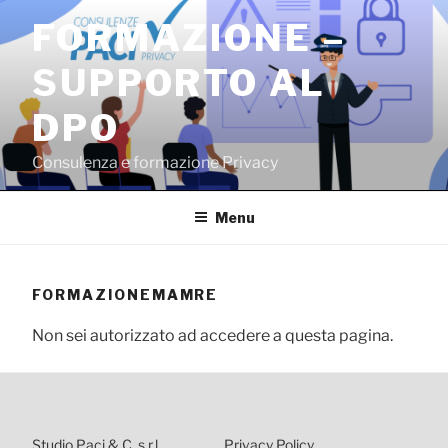
Salta
FORMAZIONE –
al
contenuto
SUPPORTO AL
DPO
Consulenza e formazione Privacy
Menu
FORMAZIONEMAMRE
Non sei autorizzato ad accedere a questa pagina.
Studio Paci & C. s.r.l.
Privacy Policy