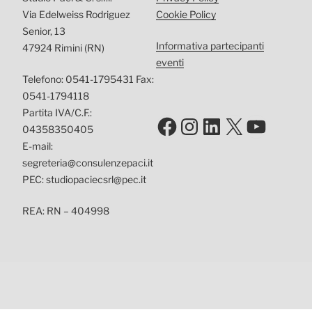
Via Edelweiss Rodriguez
Cookie Policy
Senior, 13
Informativa partecipanti
47924 Rimini (RN)
eventi
Telefono: 0541-1795431 Fax:
0541-1794118
Partita IVA/C.F.:
Facebook
Instagram
LinkedIn
X
YouTu
04358350405
E-mail:
segreteria@consulenzepaci.it
PEC: studiopaciecsrl@pec.it
REA: RN – 404998