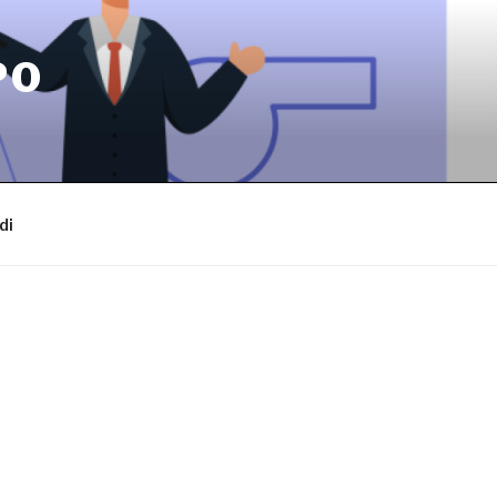
PO
di