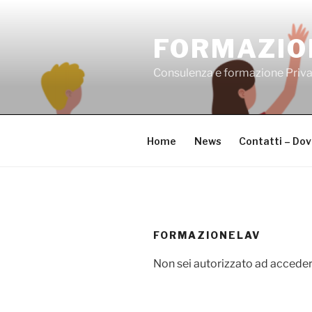
Salta
al
FORMAZIO
contenuto
Consulenza e formazione Priv
Home
News
Contatti – Do
FORMAZIONELAV
Non sei autorizzato ad acceder