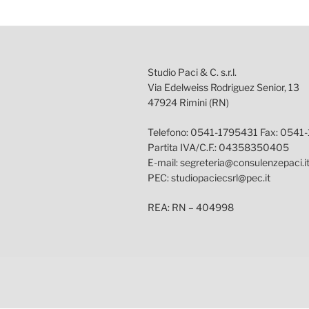
Studio Paci & C. s.r.l.
Via Edelweiss Rodriguez Senior, 13
47924 Rimini (RN)
Telefono: 0541-1795431 Fax: 0541
Partita IVA/C.F.: 04358350405
E-mail: segreteria@consulenzepaci.i
PEC: studiopaciecsrl@pec.it
REA: RN – 404998