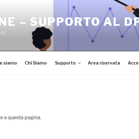
NE – SUPPORTO AL D
acy
ve siamo
Chi Siamo
Supporto
Area riservata
Acce
e a questa pagina.