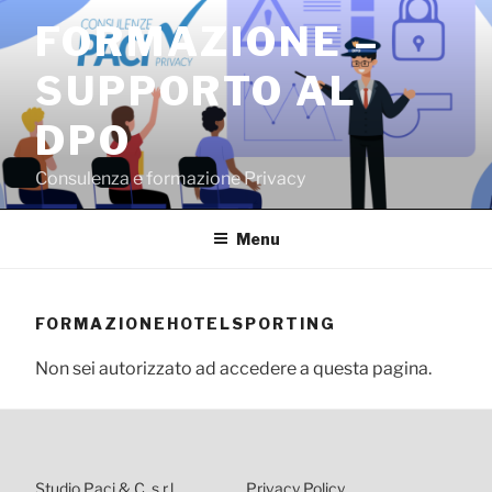
Salta
FORMAZIONE –
al
contenuto
SUPPORTO AL
DPO
Consulenza e formazione Privacy
Menu
FORMAZIONEHOTELSPORTING
Non sei autorizzato ad accedere a questa pagina.
Studio Paci & C. s.r.l.
Privacy Policy