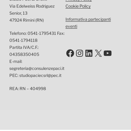
Via Edelweiss Rodriguez
Cookie Policy
Senior, 13
Informativa partecipanti
47924 Rimini (RN)
eventi
Telefono: 0541-1795431 Fax:
0541-1794118
Partita IVA/C.F.:
Facebook
Instagram
LinkedIn
X
YouTu
04358350405
E-mail:
segreteria@consulenzepaci.it
PEC: studiopaciecsrl@pec.it
REA: RN – 404998