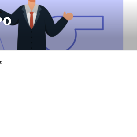
PO
di