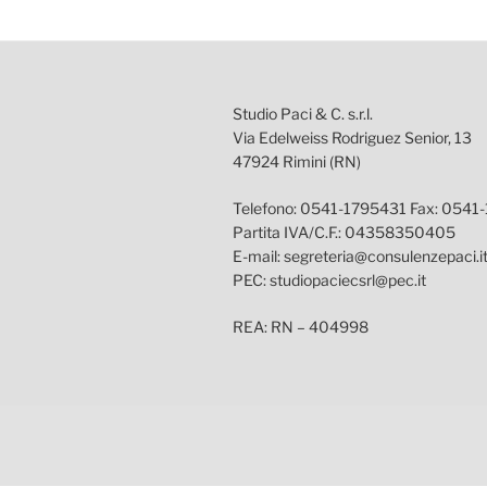
Studio Paci & C. s.r.l.
Via Edelweiss Rodriguez Senior, 13
47924 Rimini (RN)
Telefono: 0541-1795431 Fax: 0541
Partita IVA/C.F.: 04358350405
E-mail: segreteria@consulenzepaci.i
PEC: studiopaciecsrl@pec.it
REA: RN – 404998