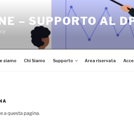
NE – SUPPORTO AL D
acy
ve siamo
Chi Siamo
Supporto
Area riservata
Acce
NA
e a questa pagina.