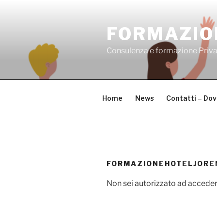
Salta
al
FORMAZIO
contenuto
Consulenza e formazione Priv
Home
News
Contatti – Do
FORMAZIONEHOTELJORE
Non sei autorizzato ad acceder