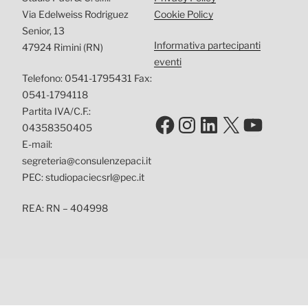
Via Edelweiss Rodriguez
Cookie Policy
Senior, 13
Informativa partecipanti
47924 Rimini (RN)
eventi
Telefono: 0541-1795431 Fax:
0541-1794118
Partita IVA/C.F.:
Facebook
Instagram
LinkedIn
X
YouTu
04358350405
E-mail:
segreteria@consulenzepaci.it
PEC: studiopaciecsrl@pec.it
REA: RN – 404998