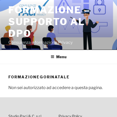
Salta
FORMAZIONE –
al
contenuto
SUPPORTO AL
DPO
Consulenza e formazione Privacy
Menu
FORMAZIONEGORINATALE
Non sei autorizzato ad accedere a questa pagina.
Studio Paci & C. s.r.l.
Privacy Policy