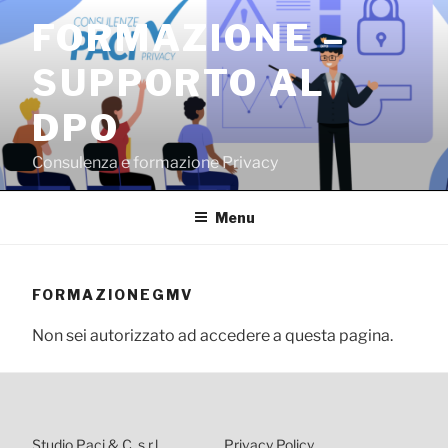
Salta
FORMAZIONE –
al
contenuto
SUPPORTO AL
DPO
Consulenza e formazione Privacy
Menu
FORMAZIONEGMV
Non sei autorizzato ad accedere a questa pagina.
Studio Paci & C. s.r.l.
Privacy Policy