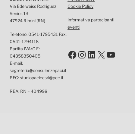
Via Edelweiss Rodriguez
Cookie Policy
Senior, 13
Informativa partecipanti
47924 Rimini (RN)
eventi
Telefono: 0541-1795431 Fax:
0541-1794118
Partita IVA/C.F.:
Facebook
Instagram
LinkedIn
X
YouTu
04358350405
E-mail:
segreteria@consulenzepaci.it
PEC: studiopaciecsrl@pec.it
REA: RN – 404998