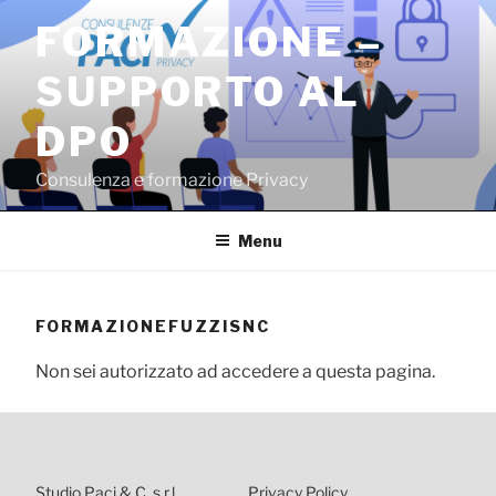
Salta
FORMAZIONE –
al
contenuto
SUPPORTO AL
DPO
Consulenza e formazione Privacy
Menu
FORMAZIONEFUZZISNC
Non sei autorizzato ad accedere a questa pagina.
Studio Paci & C. s.r.l.
Privacy Policy