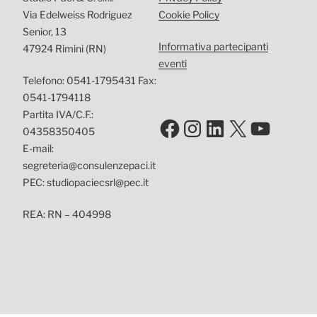
Via Edelweiss Rodriguez
Cookie Policy
Senior, 13
Informativa partecipanti
47924 Rimini (RN)
eventi
Telefono: 0541-1795431 Fax:
0541-1794118
Partita IVA/C.F.:
Facebook
Instagram
LinkedIn
X
YouTu
04358350405
E-mail:
segreteria@consulenzepaci.it
PEC: studiopaciecsrl@pec.it
REA: RN – 404998