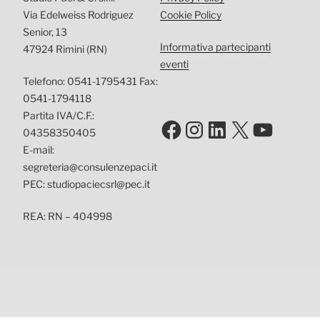
Via Edelweiss Rodriguez
Cookie Policy
Senior, 13
Informativa partecipanti
47924 Rimini (RN)
eventi
Telefono: 0541-1795431 Fax:
0541-1794118
Partita IVA/C.F.:
Facebook
Instagram
LinkedIn
X
YouTu
04358350405
E-mail:
segreteria@consulenzepaci.it
PEC: studiopaciecsrl@pec.it
REA: RN – 404998