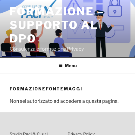
Salta
FORMAZIONE –
al
contenuto
SUPPORTO AL
DPO
Consulenza e formazione Privacy
Menu
FORMAZIONEFONTEMAGGI
Non sei autorizzato ad accedere a questa pagina.
Studio Paci & C. s.r.l.
Privacy Policy