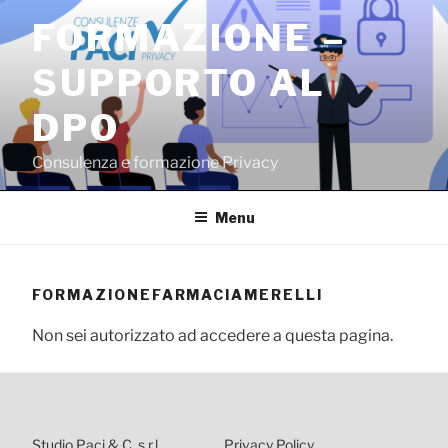
Salta
FORMAZIONE –
al
contenuto
SUPPORTO AL
DPO
Consulenza e formazione Privacy
Menu
FORMAZIONEFARMACIAMERELLI
Non sei autorizzato ad accedere a questa pagina.
Studio Paci & C. s.r.l.
Privacy Policy