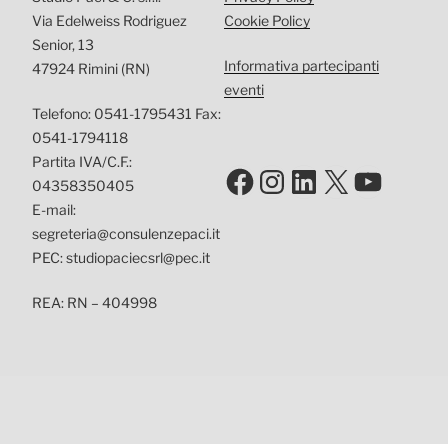
Via Edelweiss Rodriguez
Cookie Policy
Senior, 13
Informativa partecipanti
47924 Rimini (RN)
eventi
Telefono: 0541-1795431 Fax:
0541-1794118
Partita IVA/C.F.:
Facebook
Instagram
LinkedIn
X
YouTu
04358350405
E-mail:
segreteria@consulenzepaci.it
PEC: studiopaciecsrl@pec.it
REA: RN – 404998