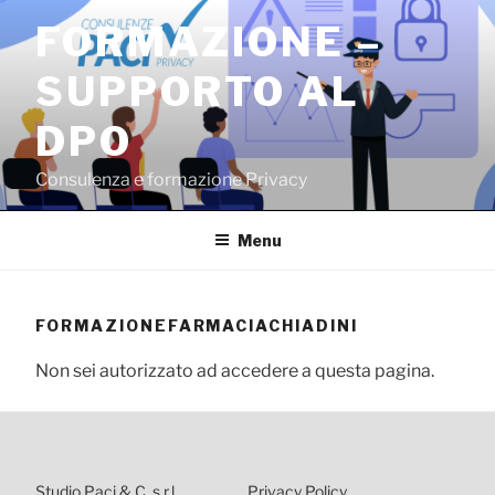
Salta
FORMAZIONE –
al
contenuto
SUPPORTO AL
DPO
Consulenza e formazione Privacy
Menu
FORMAZIONEFARMACIACHIADINI
Non sei autorizzato ad accedere a questa pagina.
Studio Paci & C. s.r.l.
Privacy Policy