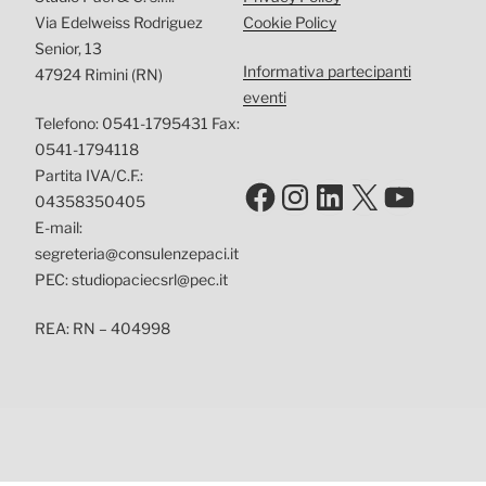
Via Edelweiss Rodriguez
Cookie Policy
Senior, 13
Informativa partecipanti
47924 Rimini (RN)
eventi
Telefono: 0541-1795431 Fax:
0541-1794118
Partita IVA/C.F.:
Facebook
Instagram
LinkedIn
X
YouTu
04358350405
E-mail:
segreteria@consulenzepaci.it
PEC: studiopaciecsrl@pec.it
REA: RN – 404998