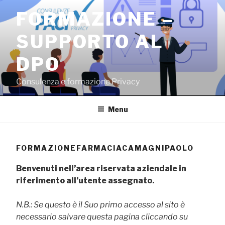
Salta
FORMAZIONE –
al
contenuto
SUPPORTO AL
DPO
Consulenza e formazione Privacy
Menu
FORMAZIONEFARMACIACAMAGNIPAOLO
Benvenuti nell’area riservata aziendale in
riferimento all’utente assegnato.
N.B.: Se questo è il Suo primo accesso al sito è
necessario salvare questa pagina cliccando su