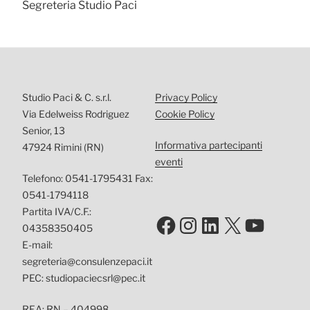
Segreteria Studio Paci
Studio Paci & C. s.r.l.
Privacy Policy
Via Edelweiss Rodriguez
Cookie Policy
Senior, 13
Informativa partecipanti
47924 Rimini (RN)
eventi
Telefono: 0541-1795431 Fax:
0541-1794118
Partita IVA/C.F.:
Facebook
Instagram
LinkedIn
X
YouTu
04358350405
E-mail:
segreteria@consulenzepaci.it
PEC: studiopaciecsrl@pec.it
REA: RN – 404998