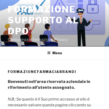
Salta
FORMAZIONE –
al
contenuto
SUPPORTO AL
DPO
Consulenza e formazione Privacy
Menu
FORMAZIONEFARMACIABRANDI
Benvenuti nell’area riservata aziendale in
riferimento all’utente assegnato.
N.B.: Se questo è il Suo primo accesso al sito è
necessario salvare questa pagina cliccando su