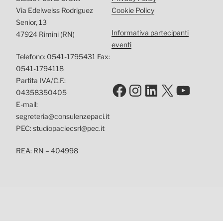
Via Edelweiss Rodriguez
Cookie Policy
Senior, 13
Informativa partecipanti
47924 Rimini (RN)
eventi
Telefono: 0541-1795431 Fax:
0541-1794118
Partita IVA/C.F.:
Facebook
Instagram
LinkedIn
X
YouTu
04358350405
E-mail:
segreteria@consulenzepaci.it
PEC: studiopaciecsrl@pec.it
REA: RN – 404998