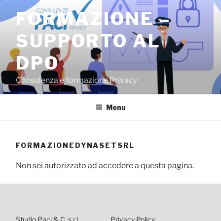
Salta
FORMAZIONE –
al
contenuto
SUPPORTO AL
DPO
Consulenza e formazione Privacy
Menu
FORMAZIONEDYNASETSRL
Non sei autorizzato ad accedere a questa pagina.
Studio Paci & C. s.r.l.
Privacy Policy