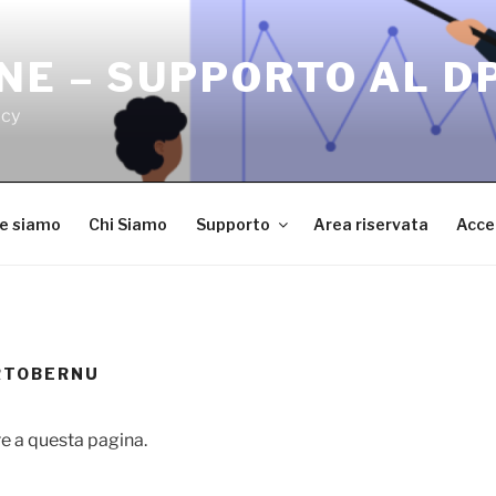
NE – SUPPORTO AL D
acy
ve siamo
Chi Siamo
Supporto
Area riservata
Acce
RTOBERNU
e a questa pagina.