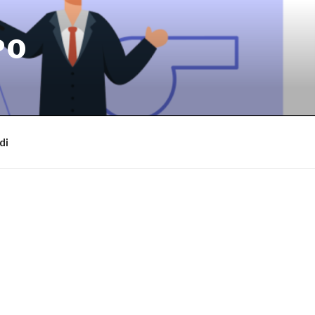
PO
di