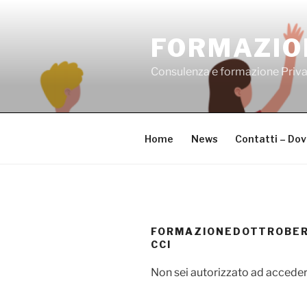
Salta
al
FORMAZIO
contenuto
Consulenza e formazione Priv
Home
News
Contatti – Do
FORMAZIONEDOTTROBE
CCI
Non sei autorizzato ad acceder