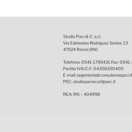
Studio Paci & C. s.r.l.
Via Edelweiss Rodriguez Senior, 13
47924 Rimini (RN)
Telefono: 0541-1795431 Fax: 0541
Partita IVA/C.F.: 04358350405
E-mail: segreteria@consulenzepaci.i
PEC: studiopaciecsrl@pec.it
REA: RN – 404998