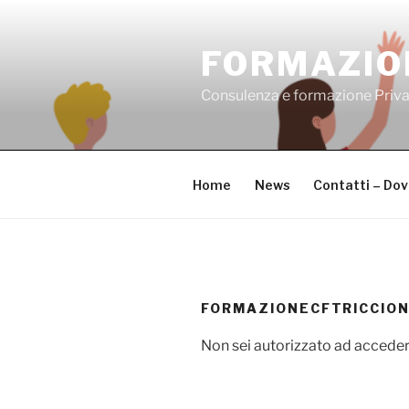
Salta
al
FORMAZIO
contenuto
Consulenza e formazione Priv
Home
News
Contatti – Do
FORMAZIONECFTRICCIO
Non sei autorizzato ad acceder