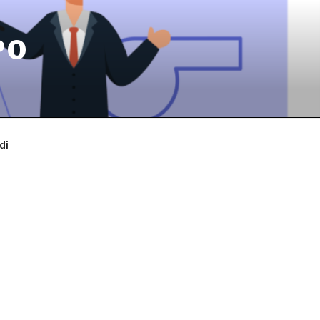
PO
di