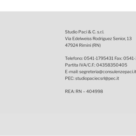
Studio Paci & C. s.r.l.
Via Edelweiss Rodriguez Senior, 13
47924 Rimini (RN)
Telefono: 0541-1795431 Fax: 0541
Partita IVA/C.F.: 04358350405
E-mail: segreteria@consulenzepaci.i
PEC: studiopaciecsrl@pec.it
REA: RN – 404998