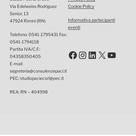
Via Edelweiss Rodriguez
Cookie Policy
Senior, 13
Informativa partecipanti
47924 Rimini (RN)
eventi
Telefono: 0541-1795431 Fax:
0541-1794118
Partita IVA/C.F.:
Facebook
Instagram
LinkedIn
X
YouTu
04358350405
E-mail:
segreteria@consulenzepaci.it
PEC: studiopaciecsrl@pec.it
REA: RN – 404998