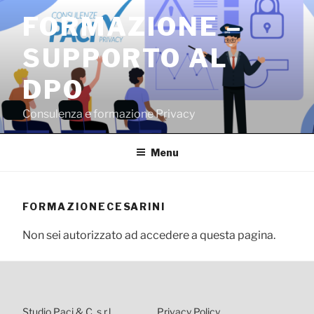
Salta
FORMAZIONE –
al
contenuto
SUPPORTO AL
DPO
Consulenza e formazione Privacy
Menu
FORMAZIONECESARINI
Non sei autorizzato ad accedere a questa pagina.
Studio Paci & C. s.r.l.
Privacy Policy