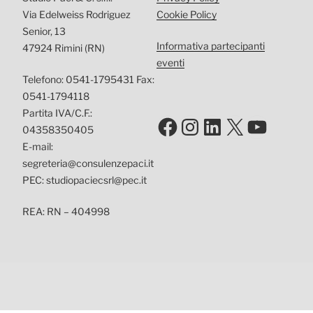
Via Edelweiss Rodriguez
Cookie Policy
Senior, 13
Informativa partecipanti
47924 Rimini (RN)
eventi
Telefono: 0541-1795431 Fax:
0541-1794118
Partita IVA/C.F.:
Facebook
Instagram
LinkedIn
X
YouTu
04358350405
E-mail:
segreteria@consulenzepaci.it
PEC: studiopaciecsrl@pec.it
REA: RN – 404998