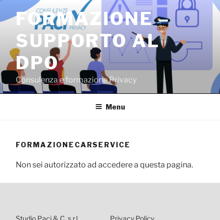
Salta
FORMAZIONE –
al
contenuto
SUPPORTO AL
DPO
Consulenza e formazione Privacy
Menu
FORMAZIONECARSERVICE
Non sei autorizzato ad accedere a questa pagina.
Studio Paci & C. s.r.l.
Privacy Policy